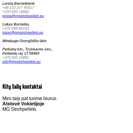
Loreta Burneikienė
+49 152 277 45617
+370 650 19892
loreta@mgstrohpellets.eu
Lukas Burneika
+370 699 84222
lukas@mgstrohpellets.eu
Mindaugo Gvergždžio ūkis
Petkūnų km., Truskavos sen.,
Kėdainių raj. LT 58460
+370 650 19891
info@mgstrohpellets.eu
Kitų šalių kontaktai
Mes taip pat turime biurus
Atstovė Vokietijoje
MG Strohpellets